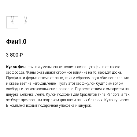
Фин1.0
3 800
₽
Кулон Фин
- точная уменьшенная копия настоящего фина от твоего
серфборда. Фины оказывают огромное влияние на то, как едет доска.
Профиль и форма отвечают за то, каким образом вода обтекает плавник
и оказывает на него давление. Пусть этот серф-кулон будет символом
свободы и легкого скольжения по волне. Подвеска отлично смотрится на
шнурке, цепочке, ленте. Кулон подходит для браслетов типа Pandora, а так
же будет прекрасным подарком для вас и ваших близких. Кулон унисекс.
В комплект входит подарочная упаковка и шнурок.