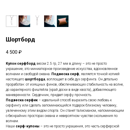
Шортборд
4 500
₽
Кулон серфборд
весом 2.5 гр, 27 мм в длину – это не просто
украшение, это миниатюрное произведение искусства, вдохновленное
волнами и свободой океана.
Подвеска серф
, является точной копией
настоящего
шортборда
, воплощает в себе дух серфинга. Он детально
проработан: от изящных финов, обеспечивающих стабильность на волне,
до характерного фиштейла (край доски в виде хвоста), добавляющего
маневренности. Сердечник, придает серфу прочность.
Подвеска серфик
– идеальный способ выразить свою любовь к
серфингу или сделать запоминающийся подарок близкому человеку,
увлеченному этим видом спорта. Он станет талисманом, напоминающим
о бескрайних просторах океана и невероятном чувстве скольжения по
волнам.
Наши
серф-кулоны
– это не просто украшения, это часть серферской