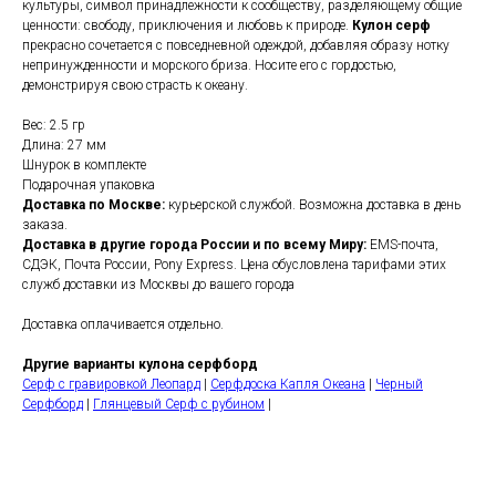
культуры, символ принадлежности к сообществу, разделяющему общие
ценности: свободу, приключения и любовь к природе.
Кулон серф
прекрасно сочетается с повседневной одеждой, добавляя образу нотку
непринужденности и морского бриза. Носите его с гордостью,
демонстрируя свою страсть к океану.
Вес: 2.5 гр
Длина: 27 мм
Шнурок в комплекте
Подарочная упаковка
Доставка по Москве:
курьерской службой. Возможна доставка в день
заказа.
Доставка в другие города России и по всему Миру:
EMS-почта,
СДЭК, Почта России, Pony Express. Цена обусловлена тарифами этих
служб доставки из Москвы до вашего города
Доставка оплачивается отдельно.
Другие варианты кулона серфборд
Серф с гравировкой Леопард
|
Серфдоска Капля Океана
|
Черный
Серфборд
|
Глянцевый Серф с рубином
|