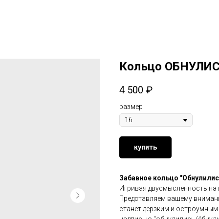
Кольцо ОБНУЛИ
4 500
₽
размер
купить
Забавное кольцо "Обнулилис
Игривая двусмысленность на
Представляем вашему внимани
станет дерзким и остроумным
надписью "обнулились/ёбнули