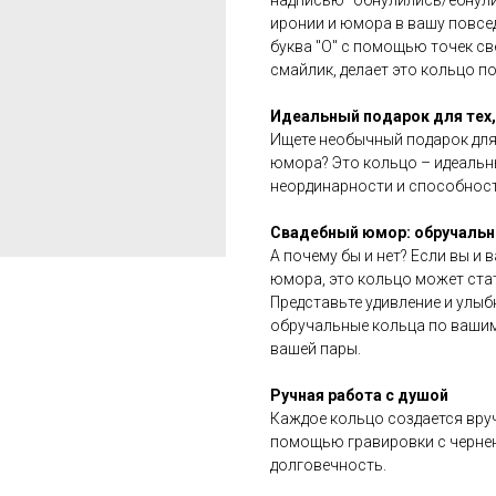
иронии и юмора в вашу повсед
буква "О" с помощью точек св
смайлик, делает это кольцо 
Идеальный подарок для тех,
Ищете необычный подарок для 
юмора? Это кольцо – идеальн
неординарности и способност
Свадебный юмор: обручальн
А почему бы и нет? Если вы и
юмора, это кольцо может ст
Представьте удивление и улыб
обручальные кольца по вашим
вашей пары.
Ручная работа с душой
Каждое кольцо создается вру
помощью гравировки с чернен
долговечность.