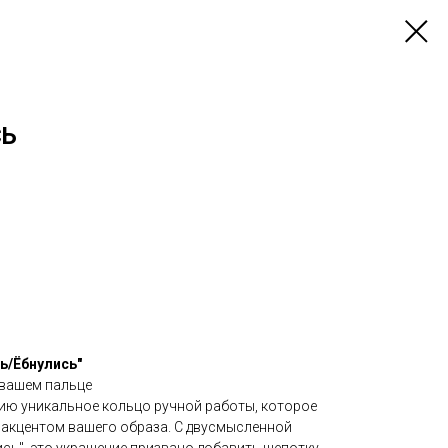
СЬ
ь/Ёбнулись"
 вашем пальце
ю уникальное кольцо ручной работы, которое
 акцентом вашего образа. С двусмысленной
сь", это украшение призвано добавить щепотку