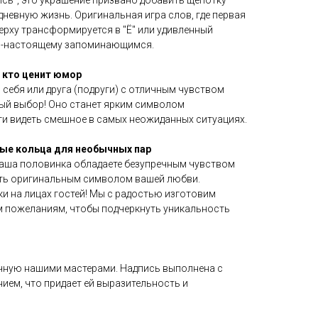
невную жизнь. Оригинальная игра слов, где первая
ерху трансформируется в "Ё" или удивленный
по-настоящему запоминающимся.
 кто ценит юмор
себя или друга (подруги) с отличным чувством
ый выбор! Оно станет ярким символом
и видеть смешное в самых неожиданных ситуациях.
ые кольца для необычных пар
 ваша половинка обладаете безупречным чувством
ать оригинальным символом вашей любви.
ки на лицах гостей! Мы с радостью изготовим
 пожеланиям, чтобы подчеркнуть уникальность
чную нашими мастерами. Надпись выполнена с
ием, что придает ей выразительность и