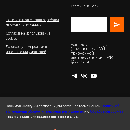
Серфинг на
Бали
Политика в отношении обработки
персональных данных
Согласие на использование
cookies
Наш аккаунт в Instagram
Договор купли-продажи и
(принадлежит Meta,
изготовления украшений
признанной
экстремистской в РФ)
@surf4u.ru
Нажимая кнопку «Я согласен», вы соглашаетесь с нашей
Политикой
в отношении обработки персональных данных
и с
Обработкой cookies
Все обзоры серф-школ на сайте носят справочно-
в целях аналитики посещений нашего сайта
аналитический характер, подготовлены автороми на
основе личного опыта посещения локаций, независимого
анализа программ. Обзоры отражают субъективное