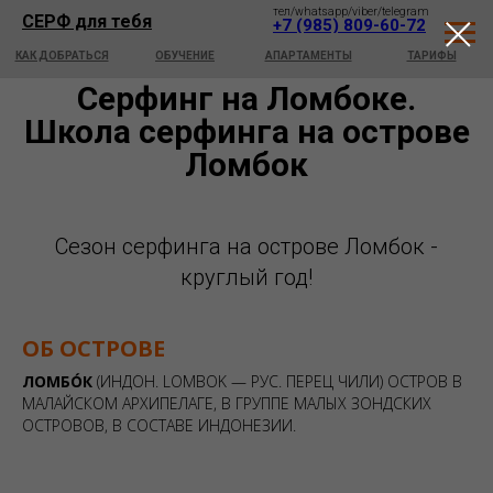
тел/whatsapp/viber/telegram
СЕРФ для тебя
тел/whatsapp/viber/telegram
+7 (985) 809-60-72
СЕРФ для тебя
+7 (985) 809-60-72
КАК ДОБРАТЬСЯ
ОБУЧЕНИЕ
АПАРТАМЕНТЫ
ТАРИФЫ
Серфинг на Ломбоке.
Школа серфинга на острове
Ломбок
Сезон серфинга на острове Ломбок -
круглый год!
ОБ ОСТРОВЕ
ЛОМБО́К
(ИНДОН.
LOMBOK
— РУС.
ПЕРЕЦ ЧИЛИ
) ОСТРОВ В
МАЛАЙСКОМ АРХИПЕЛАГЕ, В ГРУППЕ МАЛЫХ ЗОНДСКИХ
ОСТРОВОВ, В СОСТАВЕ ИНДОНЕЗИИ.