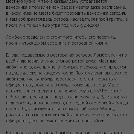
местную кухню. А также каждый день устраивается
вечеринка в том или ином баре: имеется даже расписание,
в каком именно месте будет проходить вечеринка сегодня,
и там собирается весь остров, насладиться игрой группы, а
после уже танцами до утра под музыку ди-джея.
Ломбок определенно стоит того, чтобы его посетить,
проникнуться духом серфинга и островной жизни.
Блюда, подаваемые в ресторанах острова Ломбок, как и по
всей Индонезии, отличаются остротой вкуса. Местные
любят много, очень много приправ и соусов, что придется
по душе далеко не каждому гостю. Поэтому, если вы сами не
любитель «чего-нибудь поострее», то стоит просить у
официантов добавлять в блюда поменьше перца. У вас
есть желание перекусить за приемлемую цену? Посетите
небольшие рестораны под названием warung. Здесь кормят
недорого и довольно вкусно, но с одной оговоркой – блюда
в меню будут исключительно индонезийскими. Warung
рассчитан на местных жителей, а потому не исключено, что
официант здесь не будет говорить по-английски.
В основе кухни острова Ломбок лежит рис. Его называют