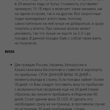
в 20 минутах езды от Куты). Стоимость составляет
примерно 15-18 евро и включает также минивэн, как
на одном острове, так и на другом. Все скоростные
лодки принадлежат агентствам, поэтому
самостоятельно на ней лучше не добираться, а сразу
покупать у агента. При сильных волнах может
укачивать, так что лучше не ешьте за 2-3 ч до
поездки. В данной поездке байк с собой также взять
не получится.
ВИЗА
Для граждан России, Украины, Белоруссии и
Казахстана виза бесплатная и ставится в аэропорту
по прибытию. СРОК ДАННОЙ ВИЗЫ 30 ДНЕЙ с
момента въезда в страну. Если поездка займет более
30 дней, то Вам следует поставить визу по прибытию
с возможностью продления еще на 30 дней (таким
образом, вы сможете пребывать в Индонезии 60
дней). Стоит данная виза 35 USD. И сделать это
необходимо сразу же на границе, в противном случае
по истечении 30 дней пребывания, страну