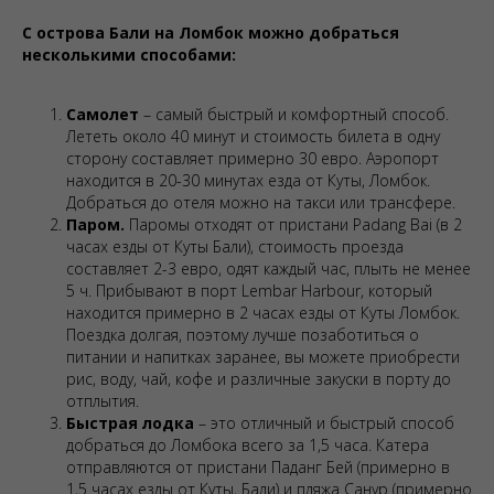
С острова Бали на Ломбок можно добраться
несколькими способами:
Самолет
– самый быстрый и комфортный способ.
Лететь около 40 минут и стоимость билета в одну
сторону составляет примерно 30 евро. Аэропорт
находится в 20-30 минутах езда от Куты, Ломбок.
Добраться до отеля можно на такси или трансфере.
Паром.
Паромы отходят от пристани Padang Bai (в 2
часах езды от Куты Бали), стоимость проезда
составляет 2-3 евро, одят каждый час, плыть не менее
5 ч. Прибывают в порт Lembar Harbour, который
находится примерно в 2 часах езды от Куты Ломбок.
Поездка долгая, поэтому лучше позаботиться о
питании и напитках заранее, вы можете приобрести
рис, воду, чай, кофе и различные закуски в порту до
отплытия.
Быстрая лодка
– это отличный и быстрый способ
добраться до Ломбока всего за 1,5 часа. Катера
отправляются от пристани Паданг Бей (примерно в
1,5 часах езды от Куты, Бали) и пляжа Санур (примерно