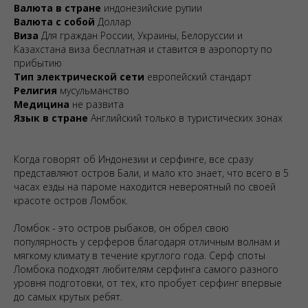
Валюта в стране
индонезийские рупии
Валюта с собой
Доллар
Виза
Для граждан России, Украины, Белоруссии и
Казахстана виза бесплатная и ставится в аэропорту по
прибытию
Тип электрической сети
европейский стандарт
Религия
мусульманство
Медицина
не развита
Язык в стране
Английский только в туристических зонах
Когда говорят об Индонезии и серфинге, все сразу
представляют остров Бали, и мало кто знает, что всего в 5
часах езды на пароме находится невероятный по своей
красоте остров Ломбок.
Ломбок - это остров рыбаков, он обрел свою
популярность у серферов благодаря отличным волнам и
мягкому климату в течение круглого года. Серф споты
Ломбока подходят любителям серфинга самого разного
уровня подготовки, от тех, кто пробует серфинг впервые
до самых крутых ребят.