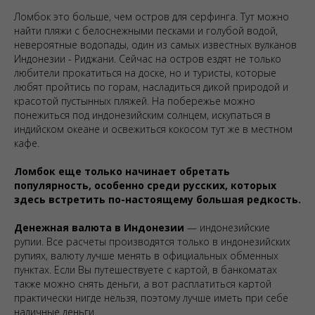
Ломбок это больше, чем остров для серфинга. Тут можно
найти пляжи с белоснежными песками и голубой водой,
невероятные водопады, один из самых известных вулканов
Индонезии - Риджани. Сейчас на остров ездят не только
любители прокатиться на доске, но и туристы, которые
любят пройтись по горам, насладиться дикой природой и
красотой пустынных пляжей. На побережье можно
понежиться под индонезийским солнцем, искупаться в
индийском океане и освежиться кокосом тут же в местном
кафе.
Ломбок еще только начинает обретать
популярность, особенно среди русских, которых
здесь встретить по-настоящему большая редкость.
Денежная валюта в Индонезии
— индонезийские
рупии. Все расчеты производятся только в индонезийских
рупиях, валюту лучше менять в официальных обменных
пунктах. Если Вы путешествуете с картой, в банкоматах
также можно снять деньги, а вот расплатиться картой
практически нигде нельзя, поэтому лучше иметь при себе
наличные деньги.