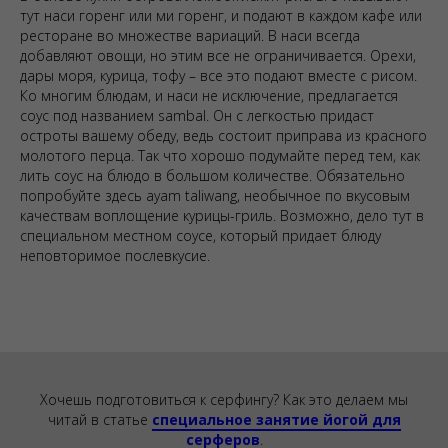
тут наси горенг или ми горенг, и подают в каждом кафе или
ресторане во множестве вариаций. В наси всегда
добавляют овощи, но этим все не ограничивается. Орехи,
дары моря, курица, тофу – все это подают вместе с рисом.
Ко многим блюдам, и наси не исключение, предлагается
соус под названием sambal. Он с легкостью придаст
остроты вашему обеду, ведь состоит приправа из красного
молотого перца. Так что хорошо подумайте перед тем, как
лить соус на блюдо в большом количестве. Обязательно
попробуйте здесь ayam taliwang, необычное по вкусовым
качествам воплощение курицы-гриль. Возможно, дело тут в
специальном местном соусе, который придает блюду
неповторимое послевкусие.
Хочешь подготовиться к серфингу? Как это делаем мы
читай в статье
специальное занятие йогой для
серферов
.