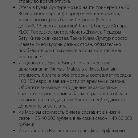
страну во время отпуска.
Отель в Куала-Лумпуре можно найти примерно за 20-
30 евро (booking.com). Город очень интересный,
можно посмотреть башни Петронас (5 евро –
детский, 13 евро – взрослый билет), Городской парк
KLCC, Городское метро, Мечеть Джамек, Пещеры
Бату, Китайский квартал. Также Куала-Лумпур просто
кладезь смеси кухонь разных стран, обязательно
пообедайте или поужинайте в приятном кафе или
ресторане.
Из Джакарты, Куала-Лумпур летают местные
авиакомпании (Air Asia, Malaysia airlines, Lion air),
стоимость билета в обе стороны составляет порядка
100-150 евро, в зависимости от времени и сезона.
Обратите внимание, что данные авиакомпании
являются лоукостерами и багаж, страховка и обед в
стоимость не входят, приобретать необходимо за
дополнительную плату.
Из Москвы стоимость билета составит: в низкий
сезон – 35-40 000 рублей, в высокий сезон – 40-50 000
рублей).
Из аэропорта Вас встретит трансфер серф-школы